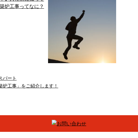
スパート
築炉工事」をご紹介します！
人中】入社前に知って
【求人】出張あり！さまざ
こう！築炉工事…
まな現場を経験で…
炉工事と聞くと、
株式会社good-furnace
火を使うから危険そ
は、大阪府大阪市を拠
」「専門的な知識や
点に築炉工事を行なっ
術が必要そう」など
ている企業です。 ただ
お考えの方が多いの
いま弊 …
で …