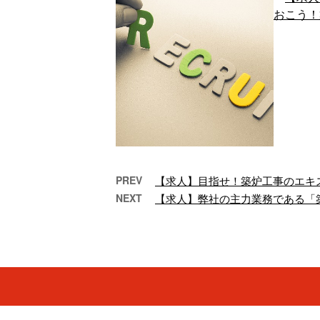
PREV
【求人】目指せ！築炉工事のエキ
NEXT
【求人】弊社の主力業務である「
大阪大正区で活躍する築炉
【求
工事のプロフェッ…
お
大正区に根差して、築
築
炉工事の分野で多くの
「
実績を積み上げてきた
う
株式会社good-furnace
技
は、焼却 …
と