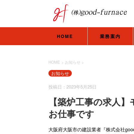
HOME
業務案内
HOME
>
お知らせ
>
お知らせ
投稿日：2023年5月25日
【築炉工事の求人】
お仕事です
大阪府大阪市の建設業者『株式会社good