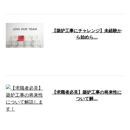
築炉工事を手がけている弊社 …
【築炉工事にチャレンジ】未経験か
ら始めら…
新しいキャリアを築きたいとお考
えの皆さま、株式会社good-
furnaceの求人情報にぜひご注目
くだ …
【求職者必見】築炉工事の将来性に
ついて解…
大阪府大阪市に拠点を構え、築炉
工事を手がけている株式会社
good-furnaceです。 今回は、築炉
…