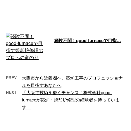
大正区を拠点に、近畿圏を中心に
築炉工事や焼却炉修理を専門と
…
経験不問！good-furnaceで目指…
株式会社good-furnaceです。 大阪
府大阪市を拠点に、近畿圏を中心
とした日本全国で焼却炉修理 …
PREV
大阪市から近畿圏へ、築炉工事のプロフェッショナ
ルを目指すあなたへ
NEXT
「大阪で技術を磨くチャンス！株式会社good-
furnaceが築炉・焼却炉修理の経験者を待っていま
す」