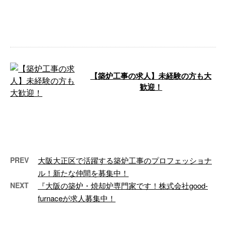
事や焼却炉のメンテナンスや修理
などを行なっている建設業者で
…
【築炉工事の求人】未経験の方も大
歓迎！
大阪府大阪市の建設業者『株式会
社good-furnace』では、現場スタ
ッフとして活躍してくださる方
…
PREV
大阪大正区で活躍する築炉工事のプロフェッショナ
ル！新たな仲間を募集中！
NEXT
『大阪の築炉・焼却炉専門家です！株式会社good-
furnaceが求人募集中！