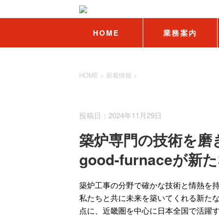
HOME
業務案内
HOME
>
新着情報
>
新着情報
投稿日：2024年11月29日
築炉専門の技術を磨
good-furnace
築炉工事の分野で確かな技術と情熱を持ち、
私たちと共に未来を築いてくれる新た
点に、近畿圏を中心に日本全国で活躍