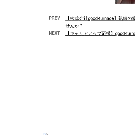
PREV
【株式会社good-furnace
せんか？
熟練築炉技術を活かせる職
近畿
NEXT
【キャリアアップ応援】good-fur
場を大阪市大正区…
る
大阪市大正区で築炉技
築
術を活かしたい求職者
ス
の皆さまへ、株式会社
中
good-furnaceより魅力
社go
的なキャ …