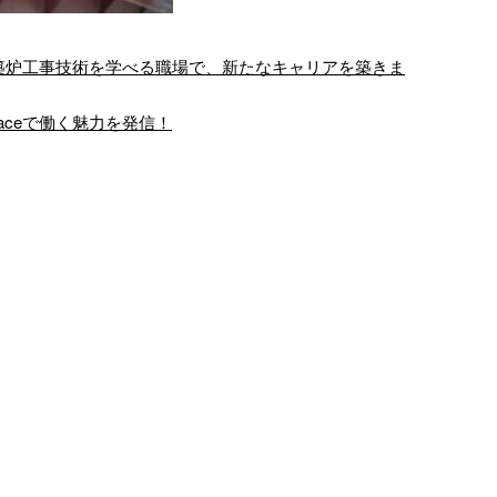
】熟練の築炉工事技術を学べる職場で、新たなキャリアを築きま
圏の築炉工事を手がけ
築炉工に興味あり！未経験
naceで働く魅力を発信！
好転期、株式会…
から目指すには？
炉工事のスペシャリ
株式会社good-furnace
トとして、近畿圏を
と申します。 大阪府大
心に活動する株式会
阪市に拠点を構え、近
od-furnaceは、新
畿圏中心に日本全国の
たな仲間 …
お客様 …