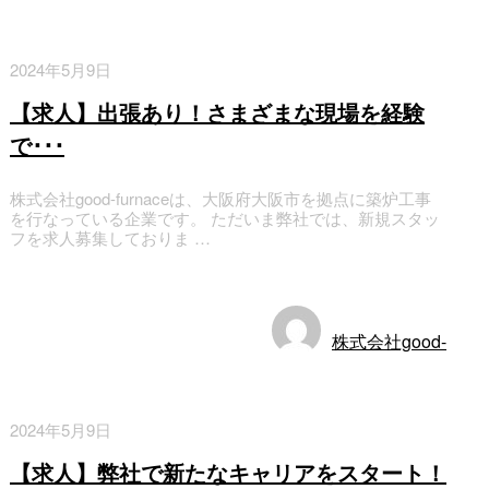
2024年5月9日
【求人】出張あり！さまざまな現場を経験
で･･･
株式会社good-furnaceは、大阪府大阪市を拠点に築炉工事
を行なっている企業です。 ただいま弊社では、新規スタッ
フを求人募集しておりま …
お知らせ
株式会社good-
furnace
2024年5月9日
【求人】弊社で新たなキャリアをスタート！