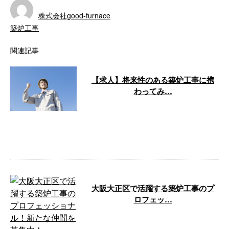
株式会社good-furnace
築炉工事
関連記事
【求人】将来性のある築炉工事に携
わってみ…
大阪府大阪市の株式会社good-
furnaceでは、ただいま新規スタ
ッフを募集しております。 築炉
工 …
大阪大正区で活躍する築炉工事のプ
ロフェッ…
大正区に根差して、築炉工事の分
野で多くの実績を積み上げてきた