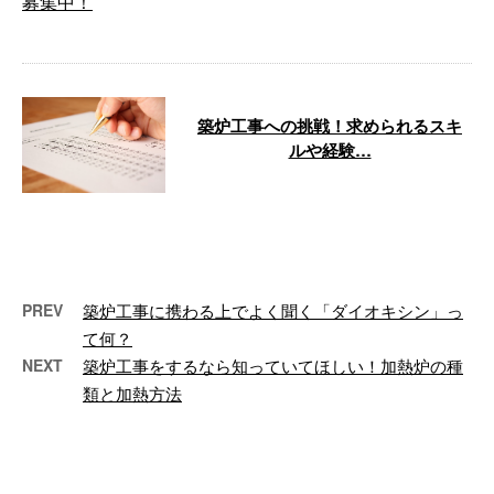
株式会社good-furnaceは、焼却 …
築炉工事への挑戦！求められるスキ
ルや経験…
こんにちは！株式会社good-
furnaceです。 大阪府大阪市を拠
点に、近畿圏を中心として日本全
国 …
PREV
築炉工事に携わる上でよく聞く「ダイオキシン」っ
て何？
NEXT
築炉工事をするなら知っていてほしい！加熱炉の種
類と加熱方法