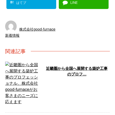
B!
はてブ
LINE
株式会社good-furnace
新着情報
関連記事
近畿圏から全国へ展開する築炉工事
のプロフ…
建築業界で欠かせない役割を担う
「築炉工事」。これは産業施設の
根幹である炉を建設する専門的な
作業であり …