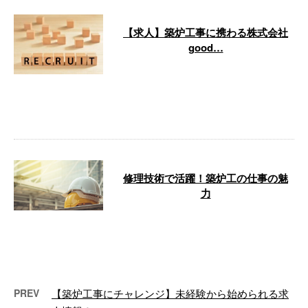
【求人】築炉工事に携わる株式会社
good…
大阪府大阪市大正区に拠点を構
え、築炉工事や焼却炉修理の分野
で豊富な実績を誇る株式会社
good-fur …
修理技術で活躍！築炉工の仕事の魅
力
こんにちは！株式会社good-
furnaceです。 大阪府大阪市を拠
点に、築炉工事や焼却炉修理とい
っ …
PREV
【築炉工事にチャレンジ】未経験から始められる求